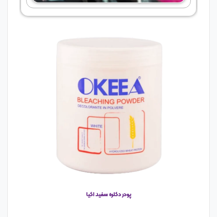
پودر دکلره سفید اکیا