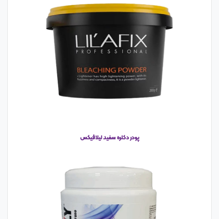
پودر دکلره سفید لیلافیکس