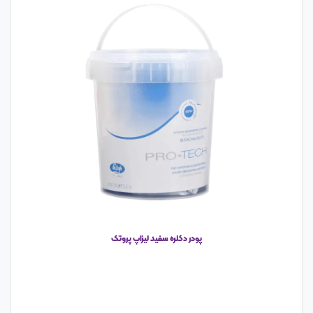
پودر دکلره سفید لیزاپ پروتک