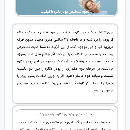
نحوه تشخیص پودر دکلره با کیفیت
برای شناخت یک پودر دکلره با کیفیت در
مرحله اول باید یک پیمانه
از پودر را برداشته و با فاصله
۳۰
سانتی متری مجدد درون ظرف
بریزید
گرد و غبار بوجود آمده از این فرآیند به شما قدرت تشخیص
پودر دکلره مناسب یا نامناسب را می دهد.
اگر چشم های شما بسوزد
یا دچار عطسه و سرفه شوید آمونیاک موجود در این پودر دکلره
بالاست.
در
مرحله دوم مقداری از پودر دکلره را بین دو انگشت
شست و سبابه خود ماساژ دهید
، اگر رد چربی گذاشت بسیار پودر با
کیفیتی است اما اگر گلوله گلوله شد این پودر دکلره از کیفیت مطلوبی
برخوردار نیست.
دسته بندی پودرهای دکلره براساس رنگ
پودرهای دکلره دارای
رنگ بندی های متعددی
است که شما باید
در زمان
بلیچینگ
از مناسب ترین پودر دکلره استفاده کنید چرا که